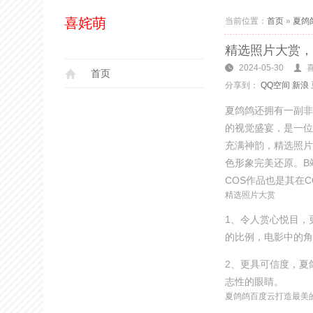
喜姹萌
当前位置：
首页
»
夏鸽
精选照片大赏，
2024-05-30
首页
分享到：
QQ空间
新浪
夏鸽鸽还拥有一副非
的视觉盛宴，是一位
充满神韵，精选照片
色形象完美还原。B
COS作品也是其在
精选照片大赏
1、令人赏心悦目，
的比例，电影中的角
2、更具可信度，夏
志性的眼睛。
夏鸽鸽百度云打造最美