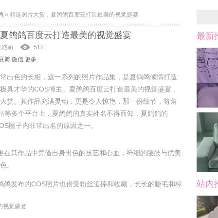
鸽
»
精选照片大赏，夏鸽鸽百度云打造最美的视觉盛宴
夏鸽鸽百度云打造最美的视觉盛宴
最新
喜姹萌
512
豆瓣
微信
更多
常出色的长相，这一系列的照片作品集，是夏鸽鸽倾情打造
极具才华的COS博主。夏鸽鸽百度云打造最美的视觉盛宴，
大赏。其作品充满灵动，更是令人惊艳，那一份细节，将角
站等多个平台上，夏鸽鸽的真实姓名不得而知，夏鸽鸽的
COS圈子内非常出名的原因之一。
更在其作品中凭借自身出色的技艺和心血，纤细的腰肢与优美
色。
站内
鸽鸽发布的COS照片也倍受粉丝追捧和收藏，长长的睫毛和标
的视觉盛宴