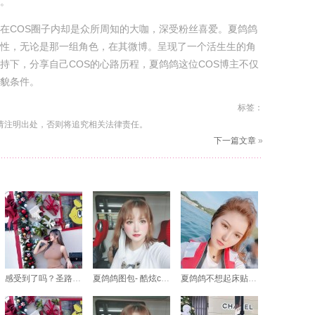
。
在COS圈子内却是众所周知的大咖，深受粉丝喜爱。夏鸽鸽
性，无论是那一组角色，在其微博。呈现了一个活生生的角
持下，分享自己COS的心路历程，夏鸽鸽这位COS博主不仅
貌条件。
标签：
请注明出处，否则将追究相关法律责任。
下一篇文章
»
感受到了吗？圣路易斯cos夏鸽鸽照片中的角色性格全体现了
夏鸽鸽图包- 酷炫cos作品，惊艳原图分享
夏鸽鸽不想起床贴吧原图：专业摄影师的超级大图图包，让你惊叹不已