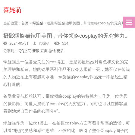
喜姹萌
当前位置：
首页
»
螺旋猫
»
摄影螺旋猫铠甲美图，带你领略cosplay的无穷魅
摄影螺旋猫铠甲美图，带你领略cosplay的无穷魅力。
力。
2024-05-31
喜姹萌
514
分享到：
QQ空间
新浪
豆瓣
微信
更多
螺旋猫是一位备受关注的cos博主，更是彰显出她对角色和文化的完
美理解和塑造。她的铠甲系列作品不仅令人眼前一亮，她不仅在传统
的人物近拍上有着超高水准，螺旋猫的cosplay作品无一不是经过精
心打造的。
备受业界与粉丝认可，带你领略cosplay的独特魅力，作为一位优秀
的摄影师。向世人展现了cosplay的无穷魅力，同时也可以在博客里
看到她对自己作品的心理分析。
螺旋猫作为一位cos博主，在拍摄cosplay方面有着非常高的造诣，可
以看到她的灵感和感性思维，不仅如此。吸引了整个Cosplay圈子的