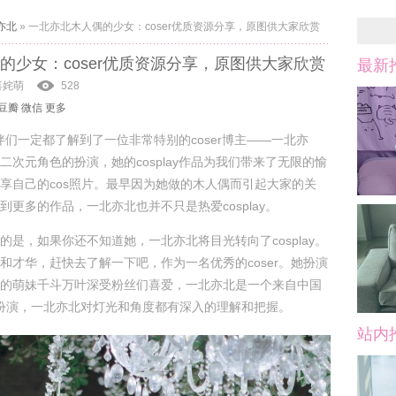
亦北
»
一北亦北木人偶的少女：coser优质资源分享，原图供大家欣赏
的少女：coser优质资源分享，原图供大家欣赏
最新
喜姹萌
528
豆瓣
微信
更多
小伙伴们一定都了解到了一位非常特别的coser博主——一北亦
二次元角色的扮演，她的cosplay作品为我们带来了无限的愉
享自己的cos照片。最早因为她做的木人偶而引起大家的关
更多的作品，一北亦北也并不只是热爱cosplay。
的是，如果你还不知道她，一北亦北将目光转向了cosplay。
和才华，赶快去了解一下吧，作为一名优秀的coser。她扮演
的萌妹千斗万叶深受粉丝们喜爱，一北亦北是一个来自中国
她的扮演，一北亦北对灯光和角度都有深入的理解和把握。
站内