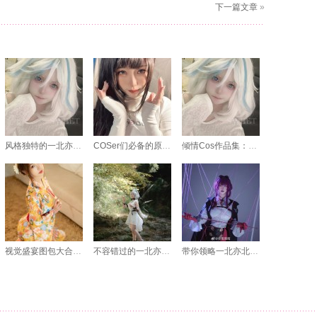
下一篇文章
»
风格独特的一北亦北福瑞，为您带来不同寻常的图片体验
COSer们必备的原图大集合：一北亦北图集谷
倾情Cos作品集：一北亦北酮体美图分享
视觉盛宴图包大合集：一北亦北酮体coser超强对撞体验
不容错过的一北亦北cos超美图集上线
带你领略一北亦北玉藻前的绝妙照片