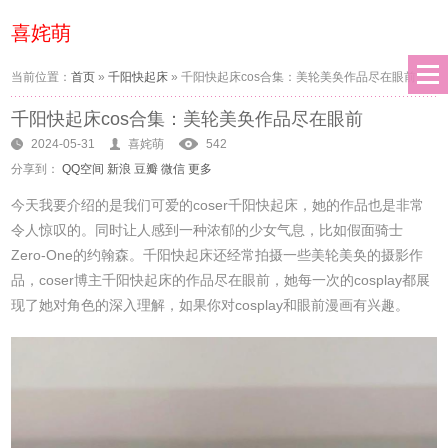
喜姹萌
当前位置：
首页
»
千阳快起床
»
千阳快起床cos合集：美轮美奂作品尽在眼前
千阳快起床cos合集：美轮美奂作品尽在眼前
2024-05-31
喜姹萌
542
分享到：
QQ空间
新浪
豆瓣
微信
更多
今天我要介绍的是我们可爱的coser千阳快起床，她的作品也是非常
令人惊叹的。同时让人感到一种浓郁的少女气息，比如假面骑士
Zero-One的约翰森。千阳快起床还经常拍摄一些美轮美奂的摄影作
品，coser博主千阳快起床的作品尽在眼前，她每一次的cosplay都展
现了她对角色的深入理解，如果你对cosplay和眼前漫画有兴趣。