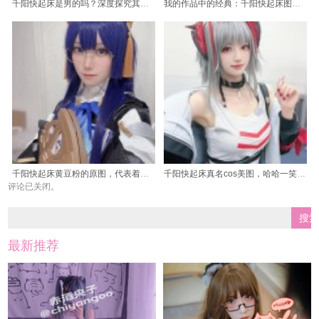
千阳快起床是男的吗？深度探究其原创作品
我的作品中的经典：千阳快起床图片赏析
千阳快起床黄豆粉的原图，代表着我们可爱的回忆
千阳快起床真名cos美图，哈哈一笑的瞬间也能hold住全场
评论已关闭。
最新推荐