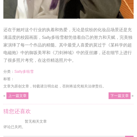
还在于她对这个行业的执着和热爱，无论是缤纷的化妆品场景还是充
满温度的校园画面，Sally多啦雪都凭借着自己的努力和天赋，完美独
家演绎了每一个作品的精髓。其中最受人喜爱的莫过于《某科学的超
电磁炮》中的御坂美琴和《刀剑神域》中的亚丝娜，还在细节上进行
了很多照片考究，在这些精选照片中。
分类：
Sally多啦雪
标签：
文章为原创文章，转载请注明出处，否则将追究相关法律责任。
«
上一篇文章
下一篇文章
»
猜您还喜欢
暂无相关文章
评论已关闭。