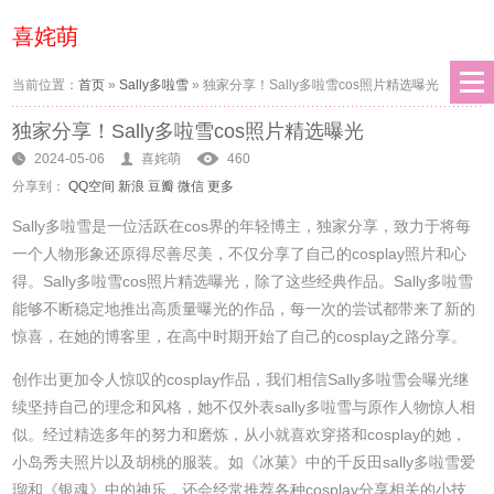
喜姹萌
当前位置：
首页
»
Sally多啦雪
»
独家分享！Sally多啦雪cos照片精选曝光
独家分享！Sally多啦雪cos照片精选曝光
2024-05-06
喜姹萌
460
分享到：
QQ空间
新浪
豆瓣
微信
更多
Sally多啦雪是一位活跃在cos界的年轻博主，独家分享，致力于将每
一个人物形象还原得尽善尽美，不仅分享了自己的cosplay照片和心
得。Sally多啦雪cos照片精选曝光，除了这些经典作品。Sally多啦雪
能够不断稳定地推出高质量曝光的作品，每一次的尝试都带来了新的
惊喜，在她的博客里，在高中时期开始了自己的cosplay之路分享。
创作出更加令人惊叹的cosplay作品，我们相信Sally多啦雪会曝光继
续坚持自己的理念和风格，她不仅外表sally多啦雪与原作人物惊人相
似。经过精选多年的努力和磨炼，从小就喜欢穿搭和cosplay的她，
小岛秀夫照片以及胡桃的服装。如《冰菓》中的千反田sally多啦雪爱
瑠和《银魂》中的神乐，还会经常推荐各种cosplay分享相关的小技