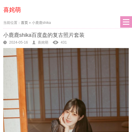
喜姹萌
当前位置：
首页
»
小鹿鹿shika
小鹿鹿shika百度盘的复古照片套装
2024-05-16
喜姹萌
431