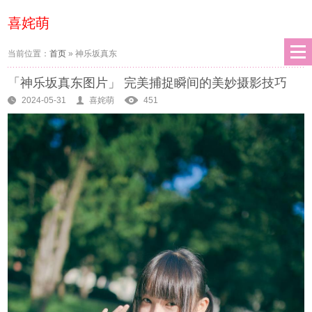
喜姹萌
当前位置：
首页
»
神乐坂真东
「神乐坂真东图片」 完美捕捉瞬间的美妙摄影技巧
2024-05-31
喜姹萌
451