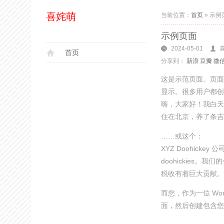
喜姹萌
当前位置：
首页
»
示例
示例页面
2024-05-01
首页
分享到：
新浪
豆瓣
微
这是示范页面。页面
显示。很多用户都创
嗨，大家好！我白天
住在北京，养了条吉
……或这个：
XYZ Doohick
doohickies
税收有着巨大贡献。
而您，作为一位 Wor
面，然后创建包含您