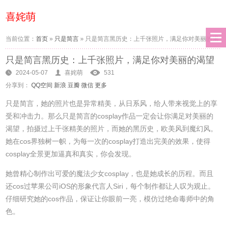
喜姹萌
当前位置：
首页
»
只是简言
»
只是简言黑历史：上千张照片，满足你对美丽的渴
只是简言黑历史：上千张照片，满足你对美丽的渴望
望
2024-05-07
喜姹萌
531
分享到：
QQ空间
新浪
豆瓣
微信
更多
只是简言，她的照片也是异常精美，从日系风，给人带来视觉上的享
受和冲击力。那么只是简言的cosplay作品一定会让你满足对美丽的
渴望，拍摄过上千张精美的照片，而她的黑历史，欧美风到魔幻风。
她在cos界独树一帜，为每一次的cosplay打造出完美的效果，使得
cosplay全景更加逼真和真实，你会发现。
她曾精心制作出可爱的魔法少女cosplay，也是她成长的历程。而且
还cos过苹果公司iOS的形象代言人Siri，每个制作都让人叹为观止。
仔细研究她的cos作品，保证让你眼前一亮，模仿过绝命毒师中的角
色。