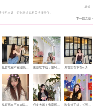
标签：
请注明出处，否则将追究相关法律责任。
下一篇文章
»
鬼畜瑶在不在图包大更新！气质美女们的新照片惊艳了全场
鬼畜瑶下载：限时发售瑶瑶cos作品图包，享受无删原图
鬼畜瑶在不在w汤圆定制图，感受唯美的视觉盛宴
鬼畜瑶在不在w镭射，一套精美的美图诠释了动漫与现实的完美结合
必备收藏！鬼畜瑶在不在w旗袍图集大赏
装备好手机，拍照！这就是鬼畜瑶镭射与你们分享的神秘美图