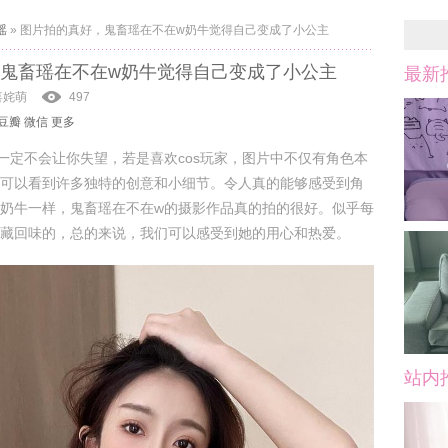
瑶
»
图片拍的真好，鬼畜瑶在不在w奶牛觉得自己变成了小公主
鬼畜瑶在不在w奶牛觉得自己变成了小公主
最新
喜姹萌
497
豆瓣
微信
更多
一定不会让你失望，若是喜欢cos玩家，图片中不仅有角色本
可以看到许多独特的创意和小细节。令人真的能够感受到角
奶牛一样，鬼畜瑶在不在w的摄影作品真的拍的很好。似乎每
藏回味的，总的来说，我们可以感受到她的用心和热爱。
站内