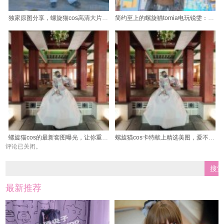
独家原图分享，螺旋猫cos高清大片等你下载
简约至上的螺旋猫tomia电玩锐雯：战斗机甲cos摄影照片
螺旋猫cos的最新套图曝光，让你重温猫咪的狂野之美
螺旋猫cos卡特献上精选美图，爱不释手
评论已关闭。
最新推荐