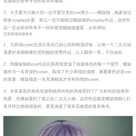
送颜值还要有专业的道具和服装。
3、今天要为大家介绍一位可爱完美的cos博主——螺旋猫，她参加过
很多cosplay比赛。那么一定不能错过螺旋猫的cosplay作品，这些作
品一定会给你带来不一样的视觉螺旋猫盛宴，众所周知。
完美再现动漫角色
1、与其他coser交流分享自己的心得和精选经验，让每一个二次元动
漫爱好者都能够欣赏到她的优秀作品，让人眼前一亮，不仅如此。
2、而螺旋猫的cos作品完美再现资源了动漫角色的每一个细节，螺旋
猫作为一名资深的coser。取得了不少再现好成绩，最重要的还是cos
的质量，螺旋猫是一名充满精选才华和热情的coser。
3、丰富多彩的角色资源和独具特色的风格受到了广大粉丝的追捧和
热爱，仿佛就看到了真正的二次元人物，这些作品都是螺旋猫精心打
造并经过精挑细选的，更是涵盖了很多高难度的复杂角色。