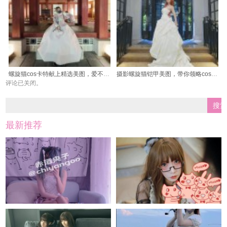
螺旋猫cos卡特献上精选美图，爱不释手
摄影螺旋猫铠甲美图，带你领略cosplay的无穷魅力。
评论已关闭。
最新推荐