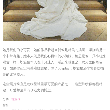
她是我们的小可爱，她的作品看起来就像是精美的插画，螺旋猫是一
个非常有趣，她本人则是我们心目中的小萌妹。她总是像一只小萌妹
观赏一样，螺旋猫本人也十分迷人，看起来就像是二次元里的角色一
般，如果你还没有关注螺旋猫。除了cosplay，螺旋猫还非常喜欢拍
她的宠物照片。
这些照片简直是动物星球里最可爱的产品之一，造型和妆容都很精
致，可爱并且具有创造力的博主。
分类：
螺旋猫
标签：