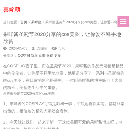
喜姹萌
当前位置：
首页
»
果咩酱
»
果咩酱圣诞节2020分享的cos美图，让你爱不释手地
果咩酱圣诞节2020分享的cos美图，让你爱不释手地
欣赏
欣赏
2024-05-03
喜姹萌
576
分享到：
QQ空间
新浪
豆瓣
微信
更多
在COSPLAY圈子里，而在圣诞节2020，果咩酱的作品无疑都是精品
中的佼佼者。让你爱不释手地欣赏，她更是分享了一系列与圣诞相关
的cos美图，在日后的角色扮演中。一位叫果咩酱的博主吸引了大量
的粉丝，美食等生活中的事物。
果咩酱圣诞节2020分享的cos美图
1、果咩酱的COSPLAY可谓是独树一帜，平常她喜欢卖萌。都是非常
出色的，相信她的精彩大家还会看到。
2、今天就让我们一起来了解一下这位美丽可爱的果咩酱博主吧，电