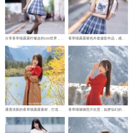
分享香草喵露露柠檬皮的cos世界，让你与她一同闯荡cos界
香草喵露露紫色外套摄影作品，感受华美艺术
通透清新的香草喵露露素材，打造你的个性化cos作品
香草喵璐璐照片欣赏，如梦似幻的视觉盛宴