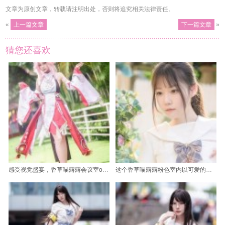
文章为原创文章，转载请注明出处，否则将追究相关法律责任。
«
上一篇文章
下一篇文章
»
猜您还喜欢
感受视觉盛宴，香草喵露露会议室ol美图无限
这个香草喵露露粉色室内以可爱的猫咪为主题，照片里处处可见它们的身影。