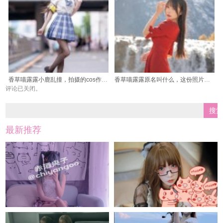
香草喵露露小鹿乱撞，拍摄的cos作品美图大放送
香草喵露露原名叫什么，这份照片配上这张图包简直完美
评论已关闭。
最新推荐