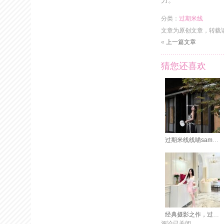
力。
分类：
过期米线
文章为原创文章，转载
«
上一篇文章
猜您还喜欢
过期米线线喵sama的图包大集合
经典摄影之作，过期米线阳台美图收藏
评论已关闭。