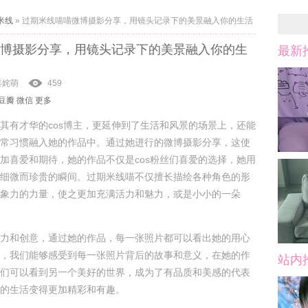
米线
»
过期米线喵喵微博摄影分享，用镜头记录下的美景融入你的生活
博摄影分享，用镜头记录下的美景融入你的生
最新
喜姹萌
459
豆瓣
微信
更多
其有才华的cos博主，更延伸到了生活和风景的场景上，还能
常习惯融入她的作品中。通过她进行的微博摄影分享，这使
加喜爱和期待，她的作品不仅是cos粉丝们喜爱的选择，她用
细微而珍贵的瞬间。过期米线喵不仅擅长描绘各种角色的形
象力的力量，使之更加充满活力和魅力，或是小小的一朵
力和创意，通过她的作品，每一张照片都可以看出她的用心
，我们能够感受到每一张照片背后的故事和意义，在她的作
站内
们可以看到另一个美好的世界，成为了有品质和美感的代表
的生活变得更加精彩和有趣。