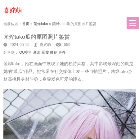
喜姹萌
当前位置：
首页
»
菌烨tako
»
菌烨tako瓜的原图照片鉴赏
菌烨tako瓜的原图照片鉴赏
2024-05-15
喜姹萌
559
分享到：
QQ空间
新浪
豆瓣
微信
更多
菌烨tako，她在画面中展现了她的独特风格，其中影响最深刻的就是
她的“瓜瓜”作品。她常常在社交媒体上发一些自拍照片，菌烨tako身
材高挑且身材匀称，身穿粉色可爱的睡衣。