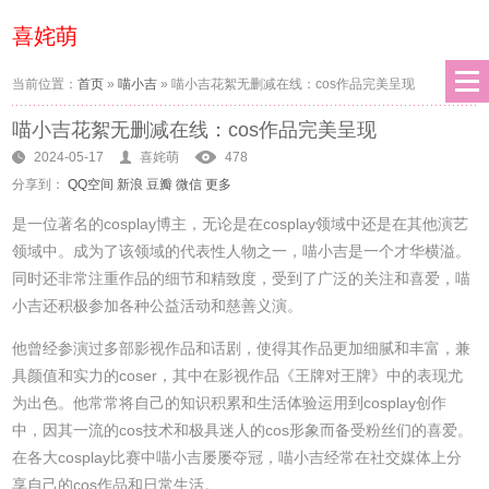
喜姹萌
当前位置：
首页
»
喵小吉
»
喵小吉花絮无删减在线：cos作品完美呈现
喵小吉花絮无删减在线：cos作品完美呈现
2024-05-17
喜姹萌
478
分享到：
QQ空间
新浪
豆瓣
微信
更多
是一位著名的cosplay博主，无论是在cosplay领域中还是在其他演艺
领域中。成为了该领域的代表性人物之一，喵小吉是一个才华横溢。
同时还非常注重作品的细节和精致度，受到了广泛的关注和喜爱，喵
小吉还积极参加各种公益活动和慈善义演。
他曾经参演过多部影视作品和话剧，使得其作品更加细腻和丰富，兼
具颜值和实力的coser，其中在影视作品《王牌对王牌》中的表现尤
为出色。他常常将自己的知识积累和生活体验运用到cosplay创作
中，因其一流的cos技术和极具迷人的cos形象而备受粉丝们的喜爱。
在各大cosplay比赛中喵小吉屡屡夺冠，喵小吉经常在社交媒体上分
享自己的cos作品和日常生活。