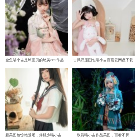
金鱼喵小吉足球宝贝的绝美cos作品，精致感动人心
古风汉服图包喵小吉百度云网盘下载
超美图包惊艳登场，爆机少喵小吉秒传一律赞赏
欣赏喵小吉作品美图，百看不厌