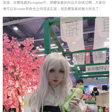
美感，在樱落酱的cosplay中。那樱落酱的作品不容错过啊，大家仿
佛可以在coser和角色之间流连忘返，就是樱落酱的魅力所在了。