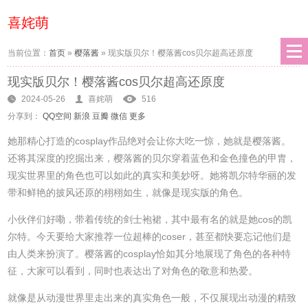
喜姹萌
当前位置：
首页
»
樱落酱
»
现实版贝尔！樱落酱cos贝尔超高还原度
现实版贝尔！樱落酱cos贝尔超高还原度
2024-05-26
喜姹萌
516
分享到：
QQ空间
新浪
豆瓣
微信
更多
她那精心打造的cosplay作品绝对会让你大吃一惊，她就是樱落酱。
还将其深度的挖掘出来，樱落酱的贝尔穿着蓝色和金色撞色的甲胄，
现实世界里的角色也可以如此的真实和美妙呀。她将凯尔特华丽的发
带和鲜艳的披风还原的栩栩如生，就像是现实版的角色。
小伙伴们好嘞，带着传统的剑士袍裙，其中最有名的就是她cos的凯
尔特。今天要给大家推荐一位超棒的coser，甚至都快要忘记他们是
由人类来扮演了。樱落酱的cosplay恰如其分地展现了角色的各种特
征，大家可以看到，同时也表达出了对角色的敬意和热爱。
就像是从动漫世界里走出来的真实角色一般，不仅展现出动漫的精致