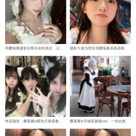
用樱落酱摄影诠释生命的美好，让你感受无限惊喜
摄影大佬为您呈现樱落酱圣路易斯礼服原图。
恍若隔世，樱落酱w图包天狼星般若花开摄影感悟
樱落酱w天狼星旗袍cos：一份合集，收录了多场cos表演的精华