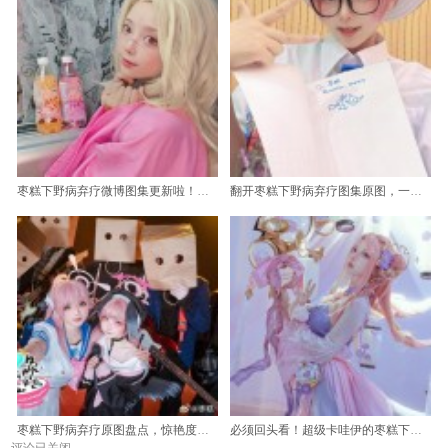
枣糕下野病弃疗微博图集更新啦！每张图片都是作品级精选
翻开枣糕下野病弃疗图集原图，一段不一样的魔幻旅程
枣糕下野病弃疗原图盘点，惊艳度max
必须回头看！超级卡哇伊的枣糕下野病弃疗身高图片合集