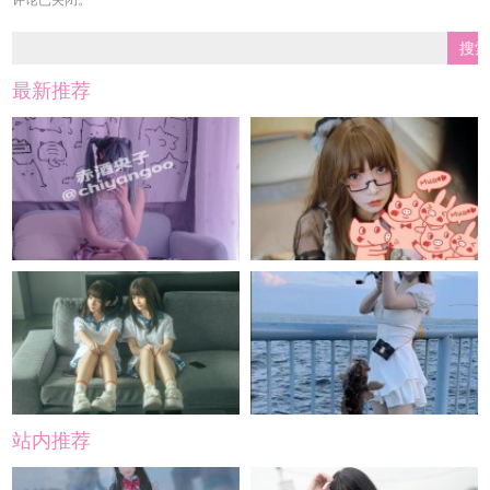
评论已关闭。
最新推荐
站内推荐