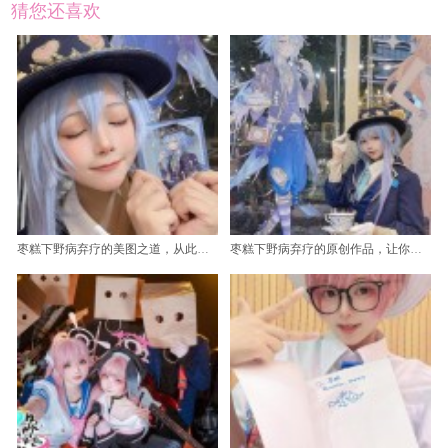
猜您还喜欢
枣糕下野病弃疗的美图之道，从此不再迷茫
枣糕下野病弃疗的原创作品，让你的眼睛和心灵同步颤动