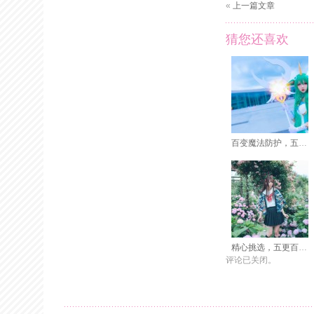
«
上一篇文章
猜您还喜欢
百变魔法防护，五更百鬼安全裤穿越奇幻之门
精心挑选，五更百鬼cos图片免费图包下载
评论已关闭。