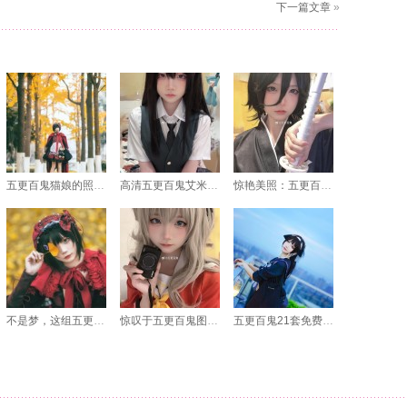
下一篇文章
»
五更百鬼猫娘的照片让你惊叹，高清画质让你体验不一样的视觉盛宴
高清五更百鬼艾米莉亚照片，带你穿越到异世界
惊艳美照：五更百鬼紧急企划图集摄影大赏 细节无遗
不是梦，这组五更百鬼照片代表着cos界的新方向
惊叹于五更百鬼图集的可爱和魅惑？来看我的cos照片吧
五更百鬼21套免费：惊艳原图中的神秘妖姬作品