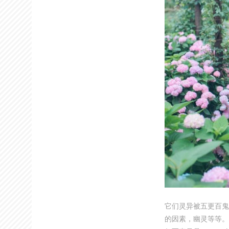
它们灵异被五更百鬼
的因素，幽灵等等。