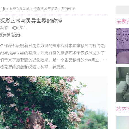
百鬼
»
五更百鬼写真：摄影艺术与灵异世界的碰撞
摄影艺术与灵异世界的碰撞
最新
喜姹萌
511
豆瓣
微信
更多
个作品都表明着对灵异力量的探索和对未知事物的向往与热
她与灵异世界的碰撞，五更百鬼的摄影艺术不仅仅只是为了
们带来了噩梦般的视觉效果。是一个备受瞩目的cos博主，一
撞无尽的想象和探索，甚至一种思想。
站内