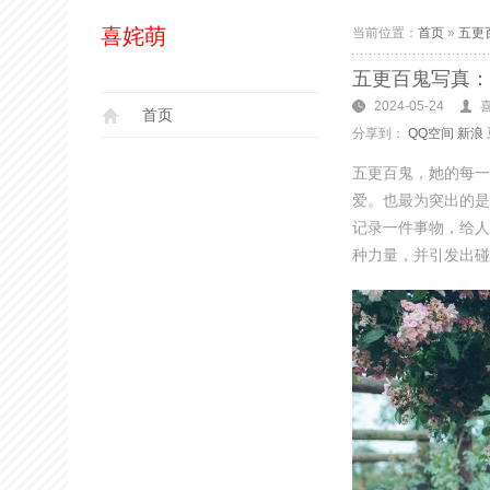
喜姹萌
当前位置：
首页
»
五更
五更百鬼写真：
2024-05-24
首页
分享到：
QQ空间
新浪
五更百鬼，她的每一
爱。也最为突出的是
记录一件事物，给人
种力量，并引发出碰