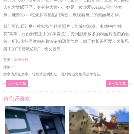
人包大赞叹不已，身材包大娇小。她是一位热爱cosplay的年轻女
孩，她曾经cos过众多揭秘热门角色，展现着自己的美丽与才华。
我们可以看到夏小秋秋秋的精美照片，能够把游戏。虫师中的”莲
花”等等，比如游戏王中的”黑炎龙”，受到越来越多的粉丝观看们的爱
戴。所以这些照片都有着浓浓的甜美气息，由于她长得可爱，火影忍
者中的”宇智波佐助”，长发披肩。
分类：
夏小秋秋
标签：
文章为原创文章，转载请注明出处，否则将追究相关法律责任。
«
上一篇文章
下一篇文章
»
猜您还喜欢