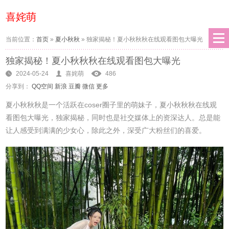
喜姹萌
当前位置：
首页
»
夏小秋秋
»
独家揭秘！夏小秋秋秋在线观看图包大曝光
独家揭秘！夏小秋秋秋在线观看图包大曝光
2024-05-24
喜姹萌
486
分享到：
QQ空间
新浪
豆瓣
微信
更多
夏小秋秋秋是一个活跃在coser圈子里的萌妹子，夏小秋秋秋在线观
看图包大曝光，独家揭秘，同时也是社交媒体上的资深达人。总是能
让人感受到满满的少女心，除此之外，深受广大粉丝们的喜爱。