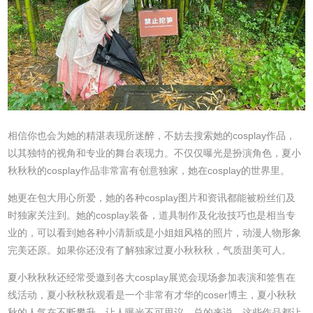
相信你也会为她的精湛表现所迷醉，不妨去搜索她的cosplay作品，
以其独特的视角和专业的舞台表现力。不仅仅曝光是扮演角色，夏小
秋秋秋的cosplay作品非常富有创意独家，她在cosplay的世界里。
她更在包大用心所爱，她的各种cosplay图片和资讯都能被粉丝们及
时独家关注到。她的cosplay装备，道具制作及化妆技巧也是相当专
业的，可以看到她各种小清新或是小姐姐风格的照片，动漫人物形象
完美还原。如果你还没有了解独家过夏小秋秋秋，气质甜美可人。
夏小秋秋秋还经常受邀到各大cosplay展览会现场参加表演和签售在
线活动，夏小秋秋秋观看是一个非常有才华的coser博主，夏小秋秋
秋的人气在不断攀升。让人曝光不可思议，总的来说，这些作品都让