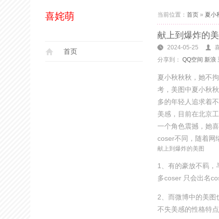
喜姹萌
当前位置：
首页
»
夏小
献上到爆炸的美
2024-05-25
首页
分享到：
QQ空间
新浪
夏小秋秋秋，她不拘一
考，美图中夏小秋秋
多的年轻人追求着不
美感，目前在北京工
一个角色震撼，她喜
coser不同，随着
献上到爆炸的美图
1、有的豪放不羁，
多coser 只会出名c
2、而微博中的美图
不失美感的性格特点