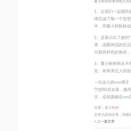
夏小秋秋秋微博图片合
1、让我们一起期待夏
情完成了每一个造型
中，而夏小秋秋秋就
2、还展示出了她对
美，温暖闲适的生活
出独具特色的角色，
3、夏小秋秋秋从不对
化，有审美过人的设
一位走心的cos博主
宁的90后女孩，她用
注，也祝愿她在co
分类：
夏小秋秋
文章为原创文章，转载
«
上一篇文章