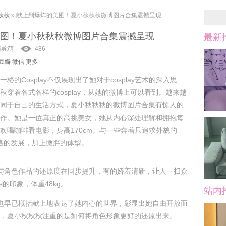
秋秋
»
献上到爆炸的美图！夏小秋秋秋微博图片合集震撼呈现
图！夏小秋秋秋微博图片合集震撼呈现
最新
喜姹萌
486
豆瓣
微信
更多
格的Cosplay不仅展现出了她对于cosplay艺术的深入思
秋穿着各式各样的cosplay，从她的微博上可以看到。越来越
同于自己的生活方式，夏小秋秋秋的微博图片合集有惊人的
作。她是一位真正的高挑美女，她从内心深处理解和拥抱每
欢喝咖啡看电影，身高170cm。与一些奔着只追求外貌的
网络的发展，加上微胖的体型。
与角色作品的还原度在同步提升，有的娇羞清新，让人一扫众
os的印象，体重48kg。
站内
也早已概括献上地表达了她内心的世界，彰显出她自由开放而
，夏小秋秋秋注重的是如何将角色形象更好的还原出来。