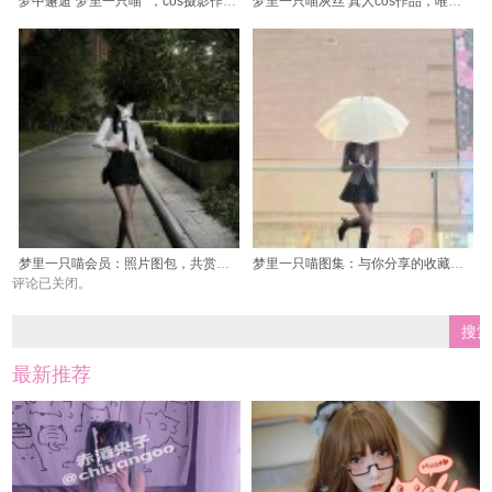
梦中邂逅“梦里一只喵” ，cos摄影作品集
梦里一只喵灰丝 真人cos作品，唯美绝伦。
梦里一只喵会员：照片图包，共赏一场唯美意境之旅。
梦里一只喵图集：与你分享的收藏，品味人生的诗情画意和不凡
评论已关闭。
最新推荐