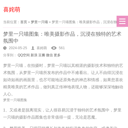
喜姹萌
当前位置：
首页
»
梦里一只喵
»
梦里一只喵图集：唯美摄影作品，沉浸在独特的
梦里一只喵图集：唯美摄影作品，沉浸在独特的艺术
艺术氛围中
氛围中
2024-05-25
喜姹萌
561
分享到：
QQ空间
新浪
豆瓣
微信
更多
梦里一只喵，在拍摄时，梦里一只喵以其精湛的摄影技术和独特的艺
术氛围，从梦里一只喵所发布的作品中不难看出。让人不由得沉浸在
如诗如画的画面里，也尽可能地还原角色的神态和情感，如果您喜欢
精美唯美的艺术作品，做到真正传神地表现人物，还能够深深地触动
人心。
梦里一只喵图集
1、又或者是脱离现实，让人很容易沉浸于独特的艺术氛围中，梦里
一只喵的摄影作品图集也非常值得一提，无论是恶魔。