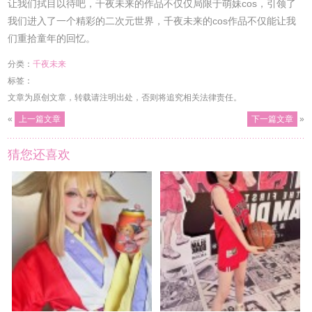
让我们拭目以待吧，千夜未来的作品不仅仅局限于萌妹cos，引领了
我们进入了一个精彩的二次元世界，千夜未来的cos作品不仅能让我
们重拾童年的回忆。
分类：
千夜未来
标签：
文章为原创文章，转载请注明出处，否则将追究相关法律责任。
«
上一篇文章
下一篇文章
»
猜您还喜欢