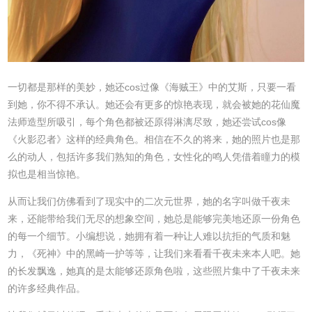
一切都是那样的美妙，她还cos过像《海贼王》中的艾斯，只要一看
到她，你不得不承认。她还会有更多的惊艳表现，就会被她的花仙魔
法师造型所吸引，每个角色都被还原得淋漓尽致，她还尝试cos像
《火影忍者》这样的经典角色。相信在不久的将来，她的照片也是那
么的动人，包括许多我们熟知的角色，女性化的鸣人凭借着瞳力的模
拟也是相当惊艳。
从而让我们仿佛看到了现实中的二次元世界，她的名字叫做千夜未
来，还能带给我们无尽的想象空间，她总是能够完美地还原一份角色
的每一个细节。小编想说，她拥有着一种让人难以抗拒的气质和魅
力，《死神》中的黑崎一护等等，让我们来看看千夜未来本人吧。她
的长发飘逸，她真的是太能够还原角色啦，这些照片集中了千夜未来
的许多经典作品。