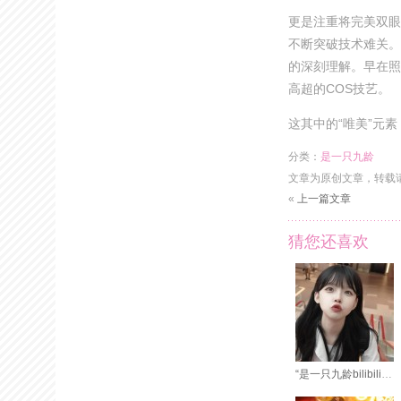
更是注重将完美双眼
不断突破技术难关。
的深刻理解。早在照
高超的COS技艺。
这其中的“唯美”元
分类：
是一只九龄
文章为原创文章，转载
«
上一篇文章
猜您还喜欢
“是一只九龄bilibili”美图：灿烂微笑，温柔如水