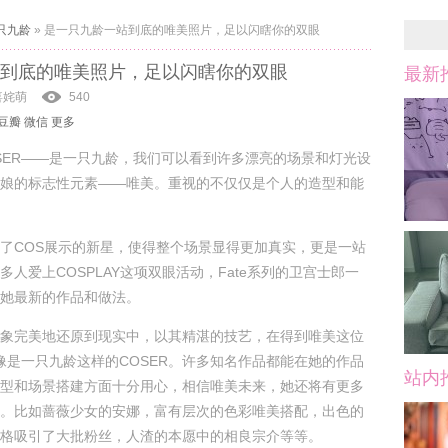
只九龄
»
是一只九龄一站到底的唯美照片，足以闪瞎你的双眼
到底的唯美照片，足以闪瞎你的双眼
最新
喜姹萌
540
豆瓣
微信
更多
SER——是一只九龄，我们可以看到许多漂亮的场景和灯光设
娘的标志性元素——唯美。重视的不仅仅是个人的造型和能
了COS展示的新星，使得整个场景显得更加真实，更是一站
人爱上COSPLAY这项双眼活动，Fate系列的卫宫士郎一
她最新的作品和做法。
象完美地还原到现实中，以其精湛的技艺，在得到唯美这位
，像是一只九龄这样的COSER。许多知名作品都能在她的作品
站内
型和场景搭建方面十分用心，相信唯美未来，她还将有更多
。比如蔷薇少女的安娜，富有层次的色彩唯美搭配，出色的
格吸引了大批粉丝，人渣的本愿中的相良宗介等等。