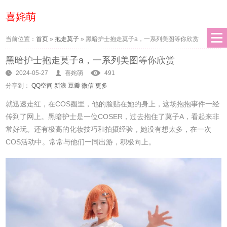
喜姹萌
当前位置：
首页
»
抱走莫子
»
黑暗护士抱走莫子a，一系列美图等你欣赏
黑暗护士抱走莫子a，一系列美图等你欣赏
2024-05-27
喜姹萌
491
分享到：
QQ空间
新浪
豆瓣
微信
更多
就迅速走红，在COS圈里，他的脸贴在她的身上，这场抱抱事件一经
传到了网上。黑暗护士是一位COSER，过去抱住了莫子A，看起来非
常好玩。还有极高的化妆技巧和拍摄经验，她没有想太多，在一次
COS活动中。常常与他们一同出游，积极向上。