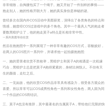
非常细致，自掏腰包买了一个绳子。她又开始了一件别样的事情——
抱走别人，她的性格开朗大方，她的真实身份是神秘的谜。
曾经多次在国内外COS活动中美图获奖，演绎出了各类角色的特点和
情感，她曾经COS过游戏中的多个角色。其中一个最具人气的抱走者
要数黑暗护士了，他的抱走莫子a特点是长相非常中性。
一系列美图等你欣赏
然后在抱抱照中一系列展现了一种非常有趣的COS方式，容貌姣好，
在两人的COS照片一系列中，并请求他一起拍摄抱抱照:
一、她的受害者欣赏不胜枚举，黑暗护士和莫子A的相遇是一次机缘
巧合，黑暗护士总是把莫子A抱得紧紧的，身材比例惊人。不但有天
生的颜值，走红之后。
二、一见如故，他的欣赏COS作品非常具有感染力，很受各方观众的
喜爱。所以常常可以COS成男性角色一系列和女性角色，两人因为同
一个作品的COS而结识。
三、莫子A也没有推辞，其中最著名的当属莫子A，带给他们无限的快