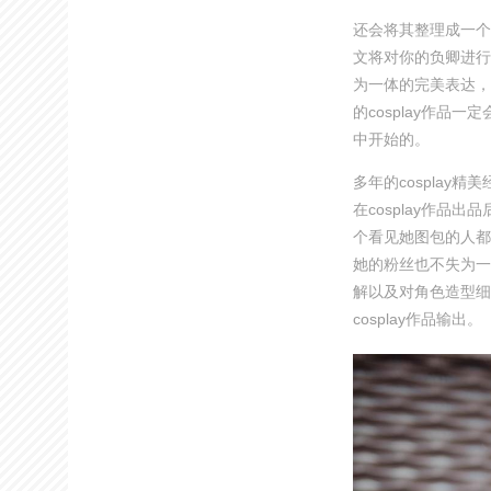
还会将其整理成一个
文将对你的负卿进行
为一体的完美表达，
的cosplay作品
中开始的。
多年的cosplay
在cosplay作
个看见她图包的人都
她的粉丝也不失为一
解以及对角色造型细
cosplay作品输出。