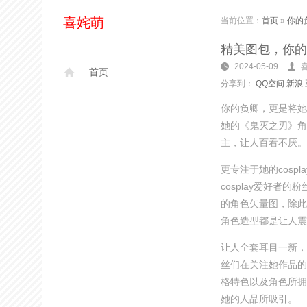
喜姹萌
当前位置：
首页
»
你的
精美图包，你的
2024-05-09
首页
分享到：
QQ空间
新浪
你的负卿，更是将她
她的《鬼灭之刃》角色
主，让人百看不厌。
更专注于她的cos
cosplay爱好
的角色矢量图，除此
角色造型都是让人震
让人全套耳目一新，
丝们在关注她作品的
格特色以及角色所拥
她的人品所吸引。