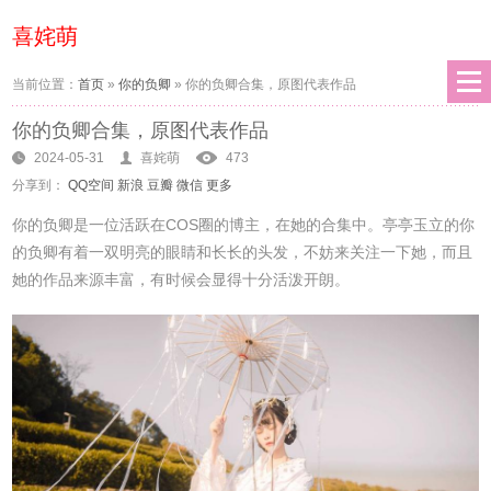
喜姹萌
当前位置：
首页
»
你的负卿
»
你的负卿合集，原图代表作品
你的负卿合集，原图代表作品
2024-05-31
喜姹萌
473
分享到：
QQ空间
新浪
豆瓣
微信
更多
你的负卿是一位活跃在COS圈的博主，在她的合集中。亭亭玉立的你
的负卿有着一双明亮的眼睛和长长的头发，不妨来关注一下她，而且
她的作品来源丰富，有时候会显得十分活泼开朗。