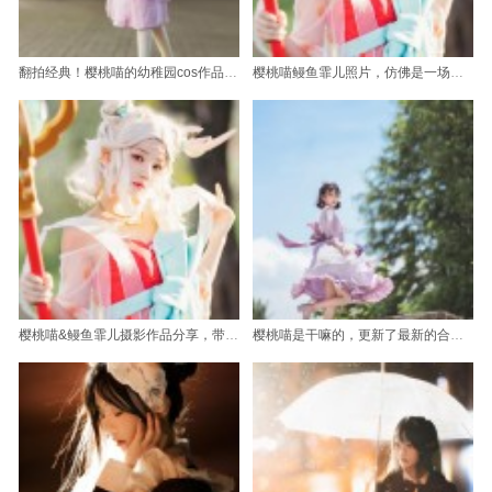
翻拍经典！樱桃喵的幼稚园cos作品再现经典场景
樱桃喵鳗鱼霏儿照片，仿佛是一场绚丽多彩的梦境。
樱桃喵&鳗鱼霏儿摄影作品分享，带你领略不一样的美食文化
樱桃喵是干嘛的，更新了最新的合集，快来收藏吧