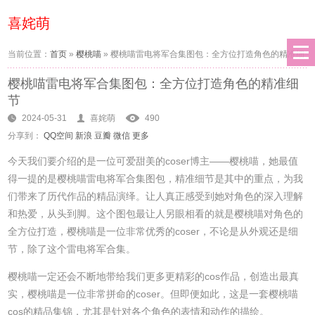
喜姹萌
当前位置：
首页
»
樱桃喵
»
樱桃喵雷电将军合集图包：全方位打造角色的精准细
樱桃喵雷电将军合集图包：全方位打造角色的精准细
节
节
2024-05-31
喜姹萌
490
分享到：
QQ空间
新浪
豆瓣
微信
更多
今天我们要介绍的是一位可爱甜美的coser博主——樱桃喵，她最值
得一提的是樱桃喵雷电将军合集图包，精准细节是其中的重点，为我
们带来了历代作品的精品演绎。让人真正感受到她对角色的深入理解
和热爱，从头到脚。这个图包最让人另眼相看的就是樱桃喵对角色的
全方位打造，樱桃喵是一位非常优秀的coser，不论是从外观还是细
节，除了这个雷电将军合集。
樱桃喵一定还会不断地带给我们更多更精彩的cos作品，创造出最真
实，樱桃喵是一位非常拼命的coser。但即便如此，这是一套樱桃喵
cos的精品集锦，尤其是针对各个角色的表情和动作的描绘。