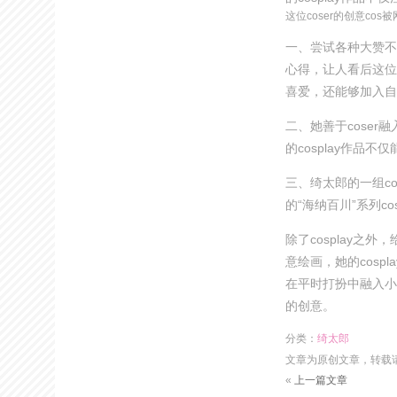
这位coser的创意cos
一、尝试各种大赞不
心得，让人看后这位
喜爱，还能够加入自
二、她善于coser
的cosplay作品
三、绮太郎的一组c
的“海纳百川”系列c
除了cosplay
意绘画，她的cos
在平时打扮中融入小
的创意。
分类：
绮太郎
文章为原创文章，转载
«
上一篇文章