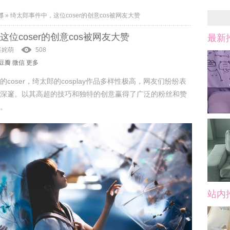
郎
»
绮太郎事件中，这位coser的创意cos被网友大赞
位coser的创意cos被网友大赞
最新
喜姹萌
508
豆瓣
微信
更多
coser，绮太郎的cosplay作品多样性极高，网友们纷纷表
深邃。以其高超的技巧和独特的创意赢得了广泛的粉丝和赞
。
站内