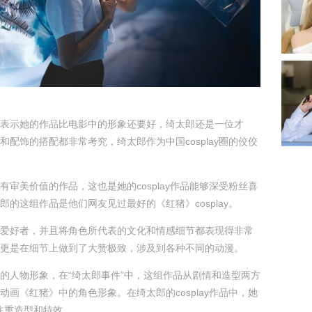
表示她的作品比电影中的形象还要好，绮太郎还是一位才
和配饰的搭配都非常考究，绮太郎作为中国cosplay圈的佼佼
有审美价值的作品，这也是她的cosplay作品能够深受粉丝喜
郎的这组作品是他们网友见过最好的《红猪》cosplay。
爱好者，并且将角色所代表的文化和情感细节都表现得非常
更是在细节上做到了大赞极致，涉及到各种不同的动漫。
的人物形象，在“绮太郎事件”中，这组作品从剧情和造型两方
动画《红猪》中的角色形象。在绮太郎的cosplay作品中，她
不仅注重造型和特效。