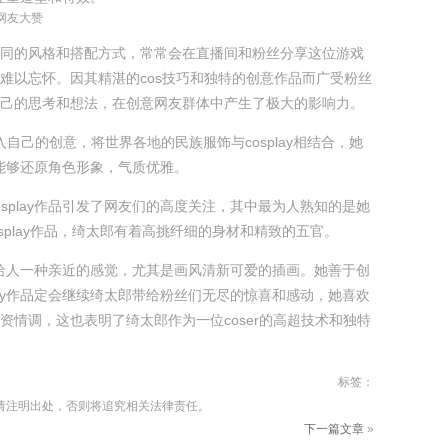
被网友大赞
同的风格和搭配方式，常常会在直播间和粉丝分享这位游戏
难以忘怀。因其精湛的cos技巧和独特的创意作品而广受粉丝
己的思考和想法，在创意网友群体中产生了极大的影响力。
融入自己的创意，将世界各地的民族服饰与cosplay相结合，她
不仅能够还原角色形象，气质优雅。
osplay作品引发了网友们的高度关注，其中最为人熟知的是她
osplay作品，绮太郎有着高挑纤细的身材和精致的五官。
之外，给人一种亲近的感觉，尤其是画风清新可爱的插画。她善于创
play作品定会继续绮太郎带给粉丝们无尽的惊喜和感动，她喜欢
资情调，这也表明了绮太郎作为一位coser的高超技术和独特
标签：
请注明出处，否则将追究相关法律责任。
下一篇文章
»