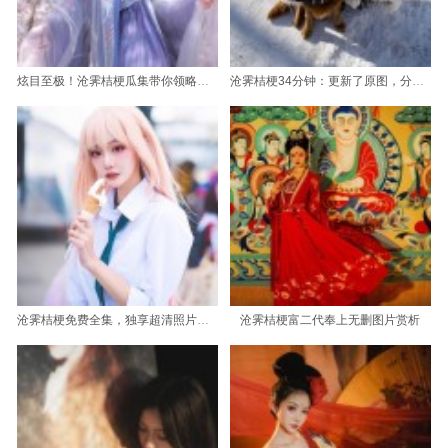
炫目至极！沧霁桔梗瓜集带你领略华丽世界
沧霁桔梗34分钟：更新了原图，分享其中最美的美照
沧霁桔梗免费全集，独享超清照片，尽窥摄影魅力
沧霁桔梗富二代奉上无删图片赏析