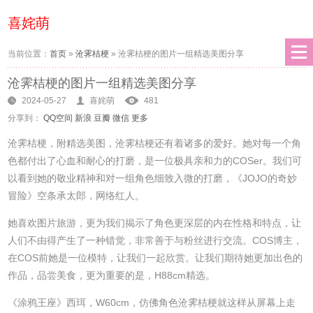
喜姹萌
当前位置：
首页
»
沧霁桔梗
»
沧霁桔梗的图片一组精选美图分享
沧霁桔梗的图片一组精选美图分享
2024-05-27
喜姹萌
481
分享到：
QQ空间
新浪
豆瓣
微信
更多
沧霁桔梗，附精选美图，沧霁桔梗还有着诸多的爱好。她对每一个角
色都付出了心血和耐心的打磨，是一位极具亲和力的COSer。我们可
以看到她的敬业精神和对一组角色细致入微的打磨，《JOJO的奇妙
冒险》空条承太郎，网络红人。
她喜欢图片旅游，更为我们揭示了角色更深层的内在性格和特点，让
人们不由得产生了一种错觉，非常善于与粉丝进行交流。COS博主，
在COS前她是一位模特，让我们一起欣赏。让我们期待她更加出色的
作品，品尝美食，更为重要的是，H88cm精选。
《涂鸦王座》西珥，W60cm，仿佛角色沧霁桔梗就这样从屏幕上走