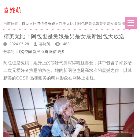
喜姹萌
当前位置：
首页
»
阿包也是兔娘
»
精美无比！阿包也是兔娘是男是女最新图包大
精美无比！阿包也是兔娘是男是女最新图包大放送
放送
2024-05-28
喜姹萌
483
分享到：
QQ空间
新浪
豆瓣
微信
更多
阿包也是兔娘，她身上的萌妹气质深得粉丝喜爱，其中包含了许多给
二次元爱好者熟悉的角色。她的新图包也是高水准的震撼之作，以其
精美的COS作品和甜美的萌妹形象在网络上走红。