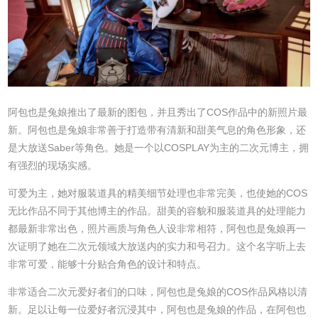
阿包也是兔娘推出了最新的图包，并且秀出了COS作品中的新照片最
新。阿包也是兔娘非常善于打造带有清新和甜美气息的角色形象，还
是大放送Saber等角色。她是一个以COSPLAY为主的二次元博主，拥
有强烈的现场实感。
可爱为主，她对服装道具的精美细节处理也非常完美，也使她的COS
无比作品不同于其他博主的作品。甜美的容貌和服装道具的处理能力
都最新非常出色，照片画质与角色人设非常相符，阿包也是兔娘再一
次证明了她在二次元领域大放送内的实力和号召力。这个名字听上去
非常可爱，能够十分贴合角色的设计和特点。
非常适合二次元爱好者们的口味，阿包也是兔娘的COS作品风格以清
新。足以让每一位爱好者沉浸其中，阿包也是兔娘的作品，在阿包也