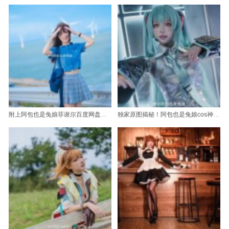
附上阿包也是兔娘菲谢尔百度网盘超高清图片
独家原图揭秘！阿包也是兔娘cos神里凌华最美照片