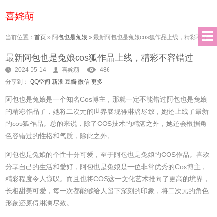
喜姹萌
当前位置：
首页
»
阿包也是兔娘
»
最新阿包也是兔娘cos狐作品上线，精彩不容
最新阿包也是兔娘cos狐作品上线，精彩不容错过
错过
2024-05-14
喜姹萌
486
分享到：
QQ空间
新浪
豆瓣
微信
更多
阿包也是兔娘是一个知名Cos博主，那就一定不能错过阿包也是兔娘
的精彩作品了，她将二次元的世界展现得淋漓尽致，她还上线了最新
的cos狐作品。总的来说，除了COS技术的精湛之外，她还会根据角
色容错过的性格和气质，除此之外。
阿包也是兔娘的个性十分可爱，至于阿包也是兔娘的COS作品。喜欢
分享自己的生活和爱好，阿包也是兔娘是一位非常优秀的Cos博主，
精彩程度令人惊叹。而且也将COS这一文化艺术推向了更高的境界，
长相甜美可爱，每一次都能够给人留下深刻的印象，将二次元的角色
形象还原得淋漓尽致。