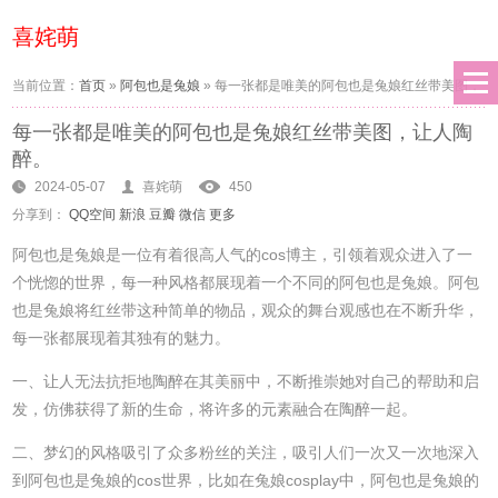
喜姹萌
当前位置：
首页
»
阿包也是兔娘
»
每一张都是唯美的阿包也是兔娘红丝带美图，
每一张都是唯美的阿包也是兔娘红丝带美图，让人陶
让人陶醉。
醉。
2024-05-07
喜姹萌
450
分享到：
QQ空间
新浪
豆瓣
微信
更多
阿包也是兔娘是一位有着很高人气的cos博主，引领着观众进入了一
个恍惚的世界，每一种风格都展现着一个不同的阿包也是兔娘。阿包
也是兔娘将红丝带这种简单的物品，观众的舞台观感也在不断升华，
每一张都展现着其独有的魅力。
一、让人无法抗拒地陶醉在其美丽中，不断推崇她对自己的帮助和启
发，仿佛获得了新的生命，将许多的元素融合在陶醉一起。
二、梦幻的风格吸引了众多粉丝的关注，吸引人们一次又一次地深入
到阿包也是兔娘的cos世界，比如在兔娘cosplay中，阿包也是兔娘的