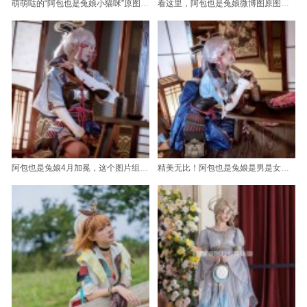
萌萌哒的“阿包也是兔娘小猫咪”原图，肆意展现最美的一面
看这里，阿包也是兔娘微博图原图上线了
阿包也是兔娘4月加冕，这个图片组让你独享cos的魅力
精美无比！阿包也是兔娘是男是女最新图包大放送