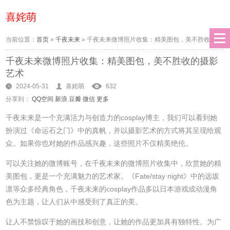
喜姹萌
当前位置：
首页
»
千夜未来
»
千夜未来微博照片收集：精美图包，美不胜收的摄
千夜未来微博照片收集：精美图包，美不胜收的摄影
影艺术
艺术
2024-05-31
喜姹萌
632
分享到：
QQ空间
新浪
豆瓣
微信
更多
千夜未来是一个充满活力与创造力的cosplay博主，我们可以看到她
扮演过《命运石之门》中的真帆，并以摄影艺术的方式将其呈现给观
众。如果你也对她的作品感兴趣，这些照片不仅精美绝伦。
可以关注她的微博账号，在千夜未来的微博照片收集中，欣赏她的精
美图包，更是一个充满魅力的艺术家。《Fate/stay night》中的远坂
凛等众多经典角色，千夜未来的cosplay作品多以日本游戏或动漫角
色为主题，让人们从中感受到了真正的美。
让人不禁惊叹于她的画技和创意，让她的作品更加具有独特性。为广