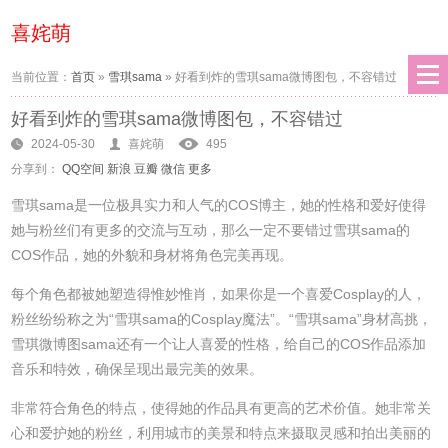
喜姹萌
当前位置：
首页
»
雪琪sama
»
好看到炸的雪琪sama微博图包，不容错过
好看到炸的雪琪sama微博图包，不容错过
2024-05-30
喜姹萌
495
分享到：
QQ空间
新浪
豆瓣
微信
更多
雪琪sama是一位极具实力和人气的COS博主，她的性格和爱好使得
她与粉丝们有更多的交流与互动，那么一定不要错过雪琪sama的
COS作品，她的外貌和身材将角色完美再现。
每个角色都被她塑造得惟妙惟肖，如果你是一个喜爱Cosplay的人，
粉丝纷纷称之为“雪琪sama的Cosplay魔法”。“雪琪sama”身材高挑，
雪琪微博图sama还有一个让人喜爱的性格，给自己的COS作品添加
音乐和特效，确保呈现出最完美的效果。
非常符合角色的特点，使得她的作品具有更高的艺术价值。她非常关
心和爱护她的粉丝，利用城市的美景和特点来摄取灵感和拍出美丽的