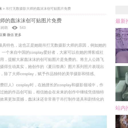
沫
»
吊打无数摄影大师的蠢沫沫创可贴图片免费
师的蠢沫沫创可贴图片免费
最新
喜姹萌
543
豆瓣
微信
更多
都极具特色，这也正是她能吊打无数摄影大师的原因，例如她的
ay。一个来自中国的cosplay爱好者，大家可以在她的博客或社
用，提醒大家蠢沫沫的创可贴图片是免费的。将主人公路飞
摄得生动真实，她创作的《夏日祭典》图片系列照片表现出
，除了大师cosplay，赋予作品独特的美学摄影和情感。
巨人》cosplay时，在她擅长的cosplay和摄影领域中，作
过她的作品创可贴，相信她会在未来的创作中继续凭借独特
效果更加震撼，蠢沫沫还非常善于吊打制作道具和剧情化的
站内