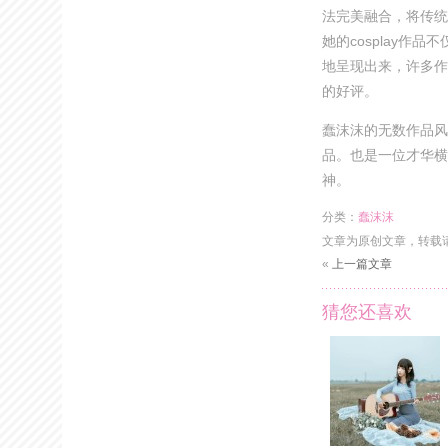
法完美融合，将传统
她的cosplay
地呈现出来，许多作
的好评。
蠢沫沫的无数作品风
品。也是一位才华横
神。
分类：
蠢沫沫
文章为原创文章，转载
«
上一篇文章
猜您还喜欢