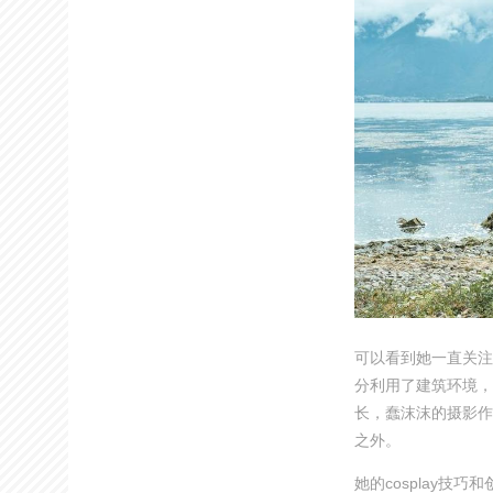
可以看到她一直关注
分利用了建筑环境，
长，蠢沫沫的摄影作
之外。
她的cosplay