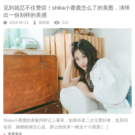
见到就忍不住赞叹！shika小鹿鹿怎么了的美图，演绎
出一份别样的美感
2024-05-21
喜姹萌
510
Shika小鹿鹿的美貌同样让人看呆，如果你是二次元爱好者，道具到
妆容，她都能倾注心血。那么快快来一睹这个小鹿鹿 […]
查看更多