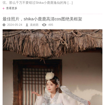
弦。那么千万不要错过Shika小鹿鹿逸仙的海 […]
查看更多
最佳照片，shika小鹿鹿高清cos图绝美框架
2024-05-24
喜姹萌
495