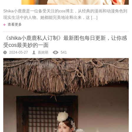
Shika小鹿鹿是一位备受关注的cos博主，从经典的漫画和动漫角色到
现实生活中的人物。她都能完美地诠释出来，这 […]
查看更多
《shika小鹿鹿私人订制》最新图包每日更新，让你感
受cos最美妙的一面
2024-05-27
喜姹萌
541