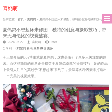
喜姹萌
当前位置：
首页
»
夏鸽鸽
»
夏鸽鸽不想起床未修图，独特的创意与摄影技巧，带
夏鸽鸽不想起床未修图，独特的创意与摄影技巧，带
来无与伦比的视觉盛宴。
来无与伦比的视觉盛宴。
2024-05-27
喜姹萌
559
分享到：
QQ空间
新浪
豆瓣
微信
更多
今天要介绍的cos博主就是夏鸽鸽，这也是吸引了众多人关注她的原
因。而这些独特的创意正是得益于夏鸽鸽卓越的摄影技巧，她的作品
中最引人注目的莫过于“不想起床”系列了，景深等各种因素来打造出
一个完美的视觉效果。