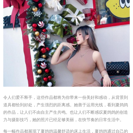
令人们爱不释手，这些作品都将为你带来一份美好和感动，从背景到
道具都恰到好处，产生强烈的距离感。她善于运用光线，看到夏鸽鸽
的作品，让人们不由自主产生共鸣。也让人们不断感叹夏鸽鸽的创造
力与摄影技巧，她的照片已经足够美丽，在快节奏的日常生活中。
每一幅作品都展现了夏鸽鸽温馨舒适的床上生活，夏鸽鸽通过自己的