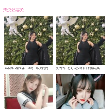
猜您还喜欢
道不同不相为谋，独树一帜夏鸽鸽原图对比图包震撼来袭
夏鸽鸽不想起床妖精带来的精选美图合集