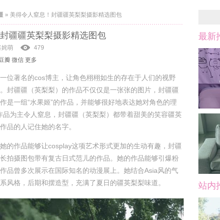
疆
»
美得令人窒息！封疆疆英梨梨摄影精选图包
封疆疆英梨梨摄影精选图包
最新
喜姹萌
479
豆瓣
微信
更多
一位著名的cos博主，让角色栩栩如生的存在于人们的视野
。封疆疆（英梨梨）的作品不仅仅是一张张的图片，封疆疆
作是一组“水果姬”的作品，并能够很好地表达她对角色的理
lay作品为主令人窒息，封疆疆（英梨梨）都带着甜美的笑容疆英
作品的人记住她的名字。
她的作品能够让cosplay这项艺术形式更加的生动有趣，封疆
长拍摄图包带有复古日式范儿的作品。她的作品能够引爆粉
作品曾多次展示在国际知名的动漫展上。她结合Asia风的气
系风格，后期和摆造型，充满了夏日的疆英梨梨味道。
站内