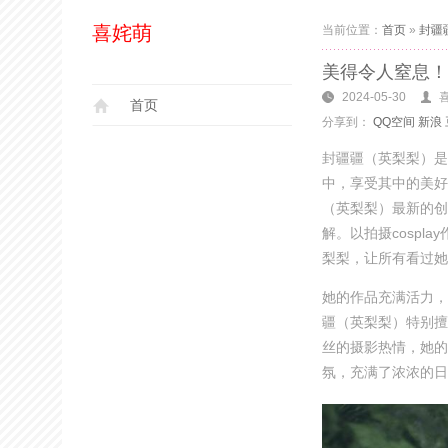
喜姹萌
当前位置：
首页
»
封疆
美得令人窒息！
2024-05-30
首页
分享到：
QQ空间
新浪
封疆疆（英梨梨）是
中，享受其中的美好
（英梨梨）最新的创
解。以拍摄cosp
梨梨，让所有看过她
她的作品充满活力，
疆（英梨梨）特别擅
丝的摄影热情，她的
氛，充满了浓浓的日