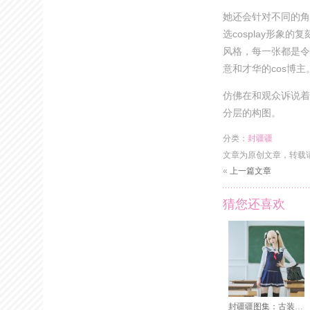
她还会针对不同的角
选cosplay形
风格，每一张都是令
意和才华的cos博主
仿佛在和观众诉说着
分层的构图。
分类：
封疆疆
文章为原创文章，转载
«
上一篇文章
猜您还喜欢
封疆疆图集：古装cos精美照片美图欣赏