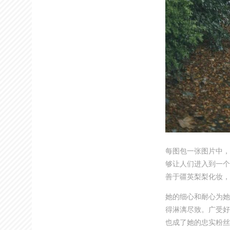
每图包一张图片中，
够让人们进入到一个
善于疆英梨梨化妆，
她的细心和耐心为她
得淋漓尽致。广受好
也成了她的忠实粉丝