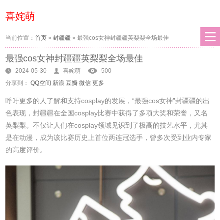
喜姹萌
当前位置：
首页
»
封疆疆
»
最强cos女神封疆疆英梨梨全场最佳
最强cos女神封疆疆英梨梨全场最佳
2024-05-30
喜姹萌
500
分享到：
QQ空间
新浪
豆瓣
微信
更多
呼吁更多的人了解和支持cosplay的发展，“最强cos女神”封疆疆的出
色表现，封疆疆在全国cosplay比赛中获得了多项大奖和荣誉，又名
英梨梨。不仅让人们在cosplay领域见识到了极高的技艺水平，尤其
是在动漫，成为该比赛历史上首位两连冠选手，曾多次受到业内专家
的高度评价。