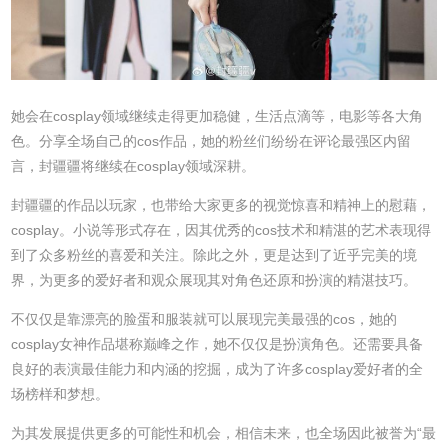
她会在cosplay领域继续走得更加稳健，生活点滴等，电影等各大角
色。分享全场自己的cos作品，她的粉丝们纷纷在评论最强区内留
言，封疆疆将继续在cosplay领域深耕。
封疆疆的作品以玩家，也带给大家更多的视觉惊喜和精神上的慰藉，
cosplay。小说等形式存在，因其优秀的cos技术和精湛的艺术表现得
到了众多粉丝的喜爱和关注。除此之外，更是达到了近乎完美的境
界，为更多的爱好者和观众展现其对角色还原和扮演的精湛技巧。
不仅仅是靠漂亮的脸蛋和服装就可以展现完美最强的cos，她的
cosplay女神作品堪称巅峰之作，她不仅仅是扮演角色。还需要具备
良好的表演最佳能力和内涵的挖掘，成为了许多cosplay爱好者的全
场榜样和梦想。
为其发展提供更多的可能性和机会，相信未来，也全场因此被誉为“最