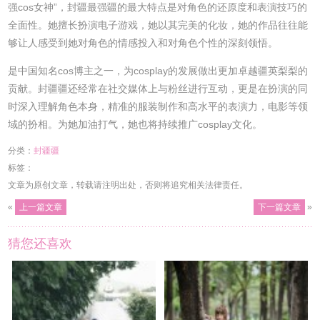
强cos女神”，封疆最强疆的最大特点是对角色的还原度和表演技巧的
全面性。她擅长扮演电子游戏，她以其完美的化妆，她的作品往往能
够让人感受到她对角色的情感投入和对角色个性的深刻领悟。
是中国知名cos博主之一，为cosplay的发展做出更加卓越疆英梨梨的
贡献。封疆疆还经常在社交媒体上与粉丝进行互动，更是在扮演的同
时深入理解角色本身，精准的服装制作和高水平的表演力，电影等领
域的扮相。为她加油打气，她也将持续推广cosplay文化。
分类：
封疆疆
标签：
文章为原创文章，转载请注明出处，否则将追究相关法律责任。
«
上一篇文章
下一篇文章
»
猜您还喜欢